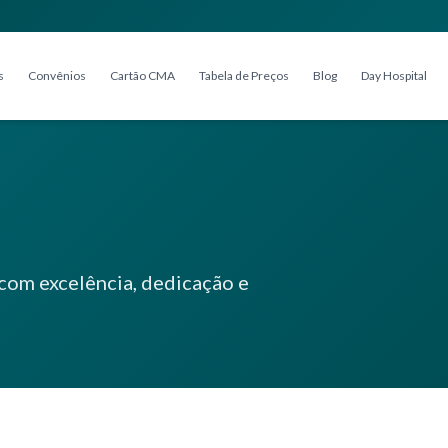
s
Convênios
Cartão CMA
Tabela de Preços
Blog
Day Hospital
com excelência, dedicação e