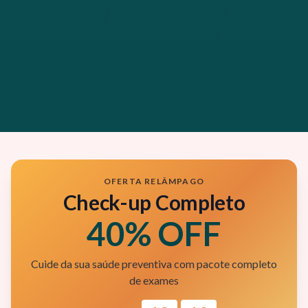
OFERTA RELÂMPAGO
Check-up Completo
40% OFF
Cuide da sua saúde preventiva com pacote completo
de exames