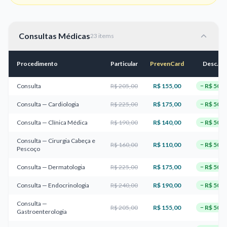
Consultas Médicas
23
item
s
Procedimento
Particular
PrevenCard
Desc. R$
Consulta
R$ 205,00
R$ 155,00
−
R$ 50,0
Consulta — Cardiologia
R$ 225,00
R$ 175,00
−
R$ 50,0
Consulta — Clínica Médica
R$ 190,00
R$ 140,00
−
R$ 50,0
Consulta — Cirurgia Cabeça e
R$ 160,00
R$ 110,00
−
R$ 50,0
Pescoço
Consulta — Dermatologia
R$ 225,00
R$ 175,00
−
R$ 50,0
Consulta — Endocrinologia
R$ 240,00
R$ 190,00
−
R$ 50,0
Consulta —
R$ 205,00
R$ 155,00
−
R$ 50,0
Gastroenterologia