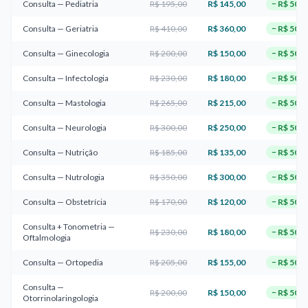
Consulta — Pediatria
R$ 195,00
R$ 145,00
−
R$ 50,0
Consulta — Geriatria
R$ 410,00
R$ 360,00
−
R$ 50,0
Consulta — Ginecologia
R$ 200,00
R$ 150,00
−
R$ 50,0
Consulta — Infectologia
R$ 230,00
R$ 180,00
−
R$ 50,0
Consulta — Mastologia
R$ 265,00
R$ 215,00
−
R$ 50,0
Consulta — Neurologia
R$ 300,00
R$ 250,00
−
R$ 50,0
Consulta — Nutrição
R$ 185,00
R$ 135,00
−
R$ 50,0
Consulta — Nutrologia
R$ 350,00
R$ 300,00
−
R$ 50,0
Consulta — Obstetrícia
R$ 170,00
R$ 120,00
−
R$ 50,0
Consulta + Tonometria —
R$ 230,00
R$ 180,00
−
R$ 50,0
Oftalmologia
Consulta — Ortopedia
R$ 205,00
R$ 155,00
−
R$ 50,0
Consulta —
R$ 200,00
R$ 150,00
−
R$ 50,0
Otorrinolaringologia