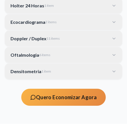
Holter 24 Horas
1
item
Ecocardiograma
2
item
s
Doppler / Duplex
11
item
s
Oftalmologia
6
item
s
Densitometria
1
item
Quero Economizar Agora