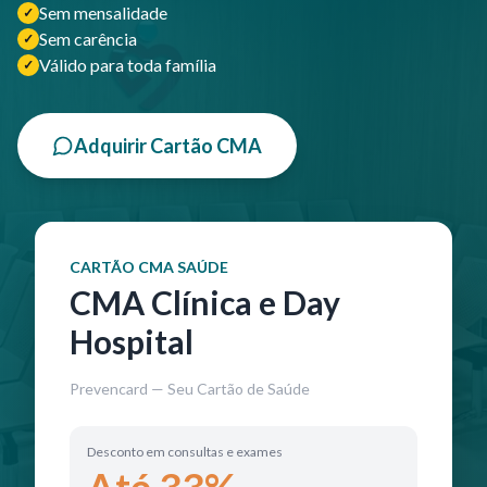
Sem mensalidade
✓
Sem carência
✓
Válido para toda família
✓
Adquirir Cartão CMA
CARTÃO CMA SAÚDE
CMA Clínica e Day
Hospital
Prevencard — Seu Cartão de Saúde
Desconto em consultas e exames